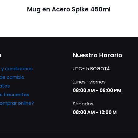
Mug en Acero Spike 450ml
e
Nuestro Horario
 y condiciones
UTC- 5 BOGOTÁ
s de cambio
Lunes- viernes
atos
08:00 AM - 06:00 PM
s frecuentes
mprar online?
Sábados
08:00 AM - 12:00 M