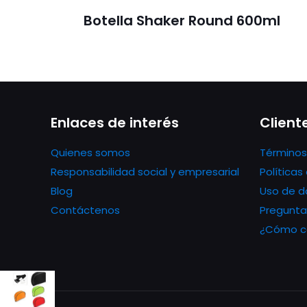
Botella Shaker Round 600ml
Enlaces de interés
Client
Quienes somos
Términos
Responsabilidad social y empresarial
Política
Blog
Uso de d
Contáctenos
Pregunta
¿Cómo co