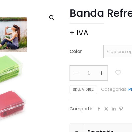
Banda Refre
+ IVA
Color
Banda
Refrescante
Scarf
Categorías:
P
SKU:
VI0192
cantidad
Compartir
Descripción