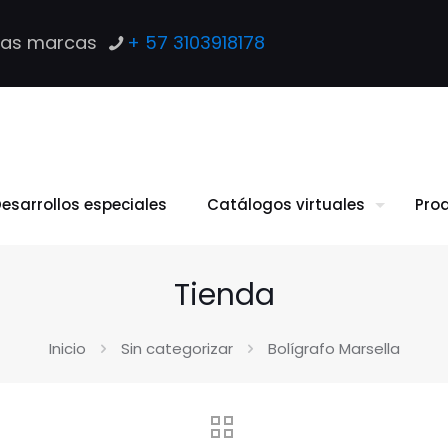
las marcas
+ 57 3103918178
esarrollos especiales
Catálogos virtuales
Pro
Tienda
Inicio
Sin categorizar
Bolígrafo Marsella