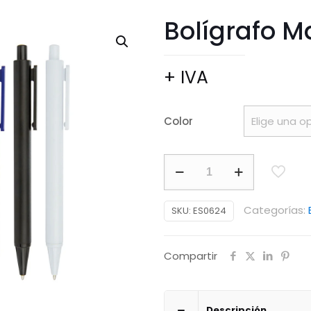
Bolígrafo M
+ IVA
Color
Bolígrafo
Marsella
cantidad
Categorías:
SKU:
ES0624
Compartir
Descripción