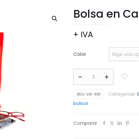
Bolsa en Ca
+ IVA
Color
Bolsa
en
Cambrel
Categorías:
SKU:
VA-491
con
bolsos
Fuelle
cantidad
Compartir