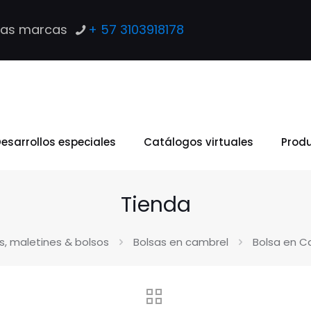
las marcas
+ 57 3103918178
esarrollos especiales
Catálogos virtuales
Prod
Tienda
s, maletines & bolsos
Bolsas en cambrel
Bolsa en C