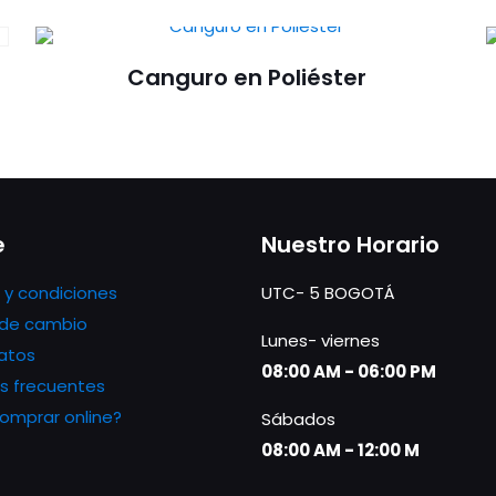
Canguro en Poliéster
e
Nuestro Horario
 y condiciones
UTC- 5 BOGOTÁ
s de cambio
Lunes- viernes
atos
08:00 AM - 06:00 PM
s frecuentes
mprar online?
Sábados
08:00 AM - 12:00 M