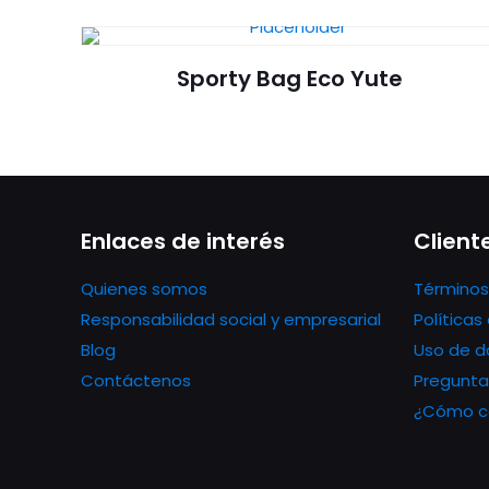
Sporty Bag Eco Yute
Enlaces de interés
Client
Quienes somos
Términos
Responsabilidad social y empresarial
Política
Blog
Uso de d
Contáctenos
Pregunta
¿Cómo co