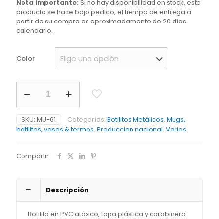
Nota importante:
Si no hay disponibilidad en stock, este
$ 6.225
producto se hace bajo pedido, el tiempo de entrega a
through
partir de su compra es aproximadamente de 20 días
calendario.
$ 6.600
Color
Botilito
Carabinero
PVC
750ml-
SKU:
MU-61
Categorías:
Botilitos Metálicos
,
Mugs,
Producción
botilitos, vasos & termos
,
Produccion nacional
,
Varios
Nacional
cantidad
Compartir
Descripción
Botilito en PVC atóxico, tapa plástica y carabinero