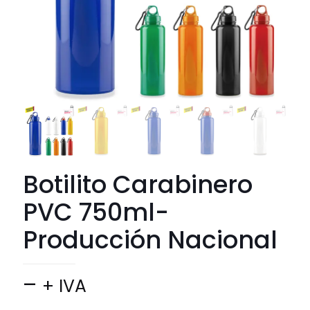
Botilito Carabinero
PVC 750ml-
Producción Nacional
Price
–
+ IVA
range: