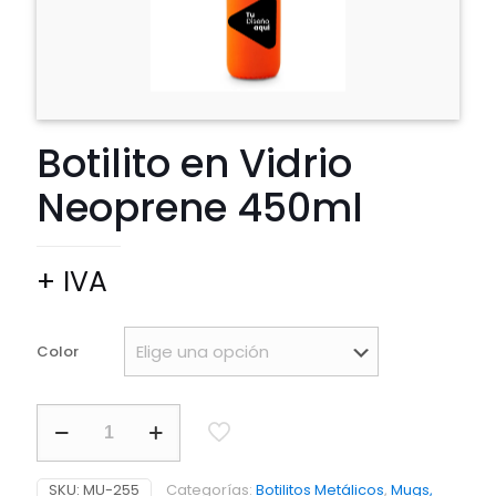
Botilito en Vidrio
Neoprene 450ml
+ IVA
Color
Botilito
en
Vidrio
Neoprene
SKU:
MU-255
Categorías:
Botilitos Metálicos
,
Mugs,