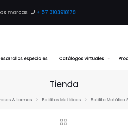
las marcas
+ 57 3103918178
esarrollos especiales
Catálogos virtuales
Pro
Tienda
 vasos & termos
Botilitos Metálicos
Botilito Metálico