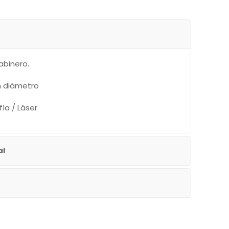
abinero.
m diámetro
ía / Láser
al