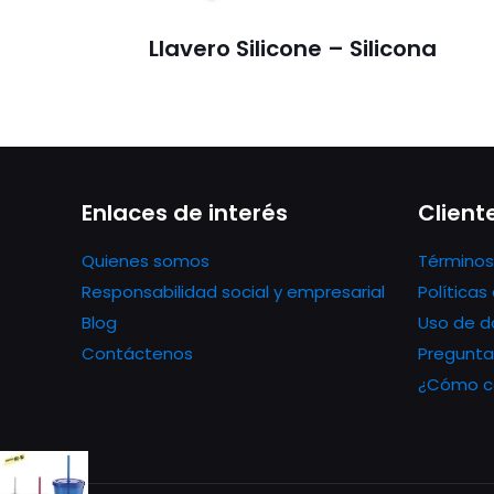
Llavero Silicone – Silicona
Enlaces de interés
Client
Quienes somos
Términos
Responsabilidad social y empresarial
Política
Blog
Uso de d
Contáctenos
Pregunta
¿Cómo co