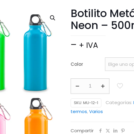
Botilito Met
Neon – 500
Price
–
+ IVA
range:
$ 13.490
Color
through
$ 17.900
Botilito
Metálico
Sport
Categorías:
SKU:
MU-12-1
Bottle
termos
,
Varios
Neon
-
Compartir
500ml