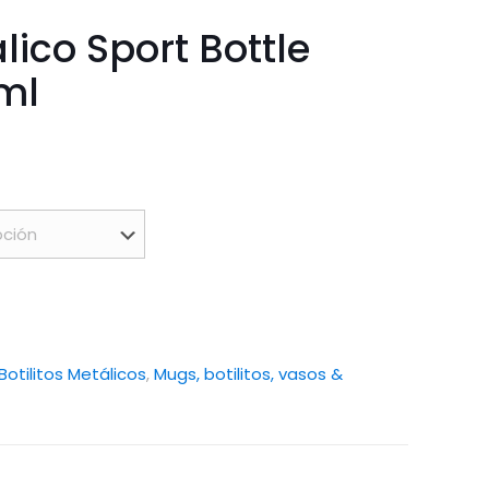
álico Sport Bottle
ml
Botilitos Metálicos
,
Mugs, botilitos, vasos &