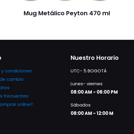
Mug Metálico Peyton 470 ml
e
Nuestro Horario
 y condiciones
UTC- 5 BOGOTÁ
s de cambio
Lunes- viernes
atos
08:00 AM - 06:00 PM
s frecuentes
mprar online?
Sábados
08:00 AM - 12:00 M