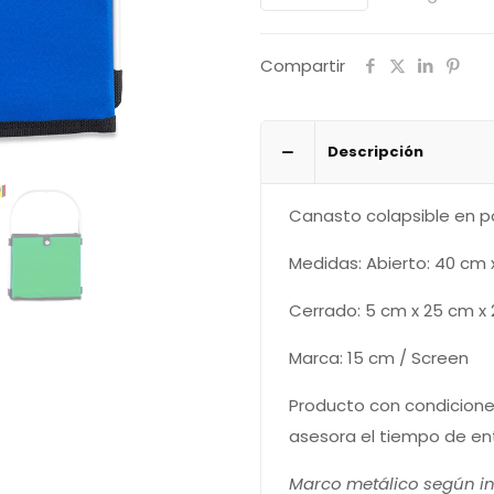
-
Produccion
Compartir
Nacional
OFERTA
cantidad
Descripción
Canasto colapsible en po
Medidas: Abierto: 40 cm 
Cerrado: 5 cm x 25 cm x
Marca: 15 cm / Screen
Producto con condicione
asesora el tiempo de en
Marco metálico según inv