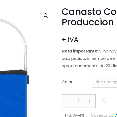
Canasto Col
Produccion
+ IVA
Nota importante:
Si no hay
bajo pedido, el tiempo de e
aproximadamente de 20 días
Color
Canasto
Colapsible
Picnic
Categorías:
SKU:
VA-615