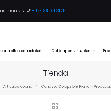
las marcas
+ 57 3103918178
esarrollos especiales
Catálogos virtuales
Pro
Tienda
Articulos cocina
Canasto Colapsible Picnic – Producci