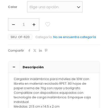
Color
Cargador
Inalámbrico
con
Libreta
SKU:
OF-620
Categoría:
No se encuentra categoría
y
Bolígrafo
cantidad
Compartir
Descripción
Cargador inalámbrico para móviles de 10W con
libreta en material reciclado RPET. 80 hojas de
papel crema de 70g con rayas y bolígrafo.
Compatible con dispositivos equipados con
tecnología de carga inalámbrica. Empaque caja
individual.
Medidas: 21.5 cm x 14.5 x 2 cm