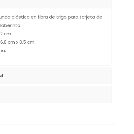
unda plástica en fibra de trigo para tarjeta de
 laberinto.
 2 cm.
6.8 cm x 0.5 cm.
ía.
al