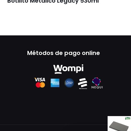
Botilito Metálico Légacy 530ml
Métodos de pago online