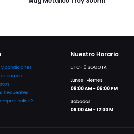
Mug Metálico Troy 300ml
e
Nuestro Horario
 y condiciones
UTC- 5 BOGOTÁ
s de cambio
Lunes- viernes
atos
08:00 AM - 06:00 PM
s frecuentes
mprar online?
Sábados
08:00 AM - 12:00 M