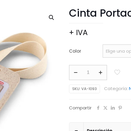
Cinta Porta
+ IVA
Color
Cinta
Portacarnet
Puzzle
Categoría:
SKU:
VA-1093
cantidad
Compartir
Descripción