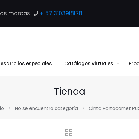
las marcas
+ 57 3103918178
esarrollos especiales
Catálogos virtuales
Pro
Tienda
cio
No se encuentra categoría
Cinta Portacarnet Pu