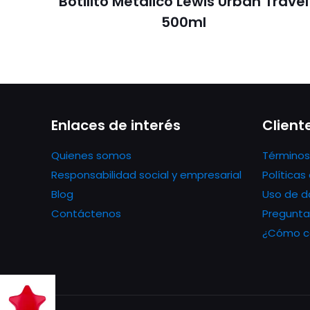
Botilito Metálico Lewis Urban Travel
500ml
Enlaces de interés
Client
Quienes somos
Términos
Responsabilidad social y empresarial
Política
Blog
Uso de d
Contáctenos
Pregunta
¿Cómo co