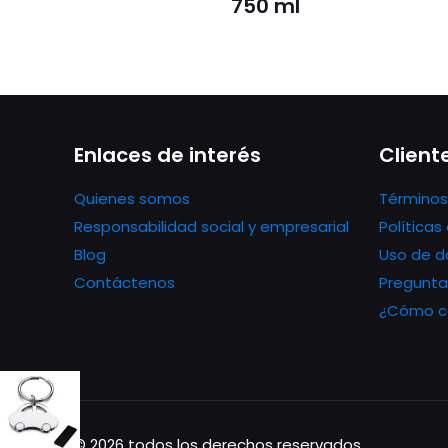
750 ml
Enlaces de interés
Client
Quienes somos
Términos
Responsabilidad social y empresarial
Política
Blog
Uso de d
Contáctenos
Pregunta
¿Cómo co
© 2026 todos los derechos reservados