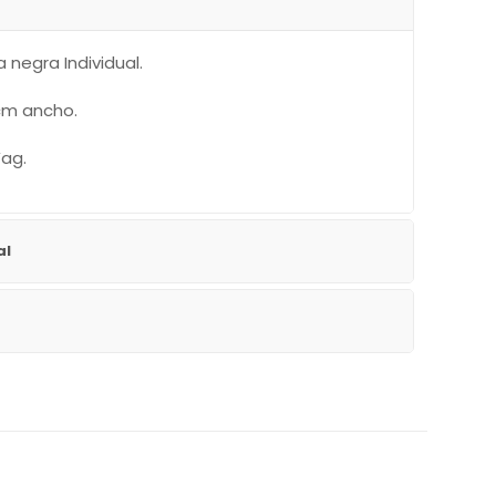
a negra Individual.
 cm ancho.
Yag.
al