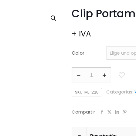
Clip Portam
+ IVA
Color
Clip
Portamensajes
Car
Categorías:
SKU:
ML-228
cantidad
Compartir
Descripción