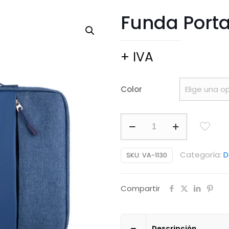
Funda Porta
+ IVA
Color
Funda
Portalaptop
Galaxy
Categoría:
D
SKU:
VA-1130
RPET
cantidad
Compartir
Descripción