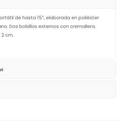
rtátil de hasta 15″, elaborada en poliéster
ano. Dos bolsillos externos con cremallera.
 2 cm.
al