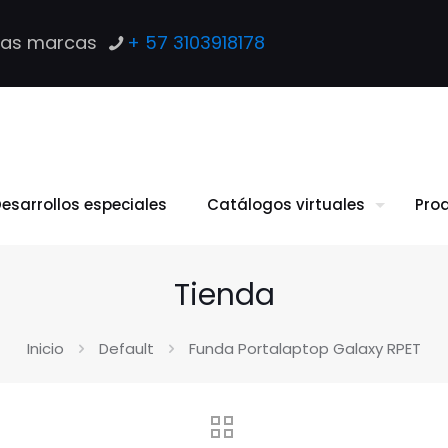
las marcas
+ 57 3103918178
esarrollos especiales
Catálogos virtuales
Pro
Tienda
Inicio
Default
Funda Portalaptop Galaxy RPET