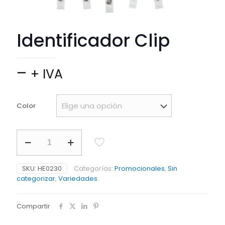
Identificador Clip
Price
–
+ IVA
range:
$ 5.990
Color
through
$ 6.875
Identificador
Clip
cantidad
SKU:
HE0230
Categorías:
Promocionales
,
Sin
categorizar
,
Variedades
Compartir