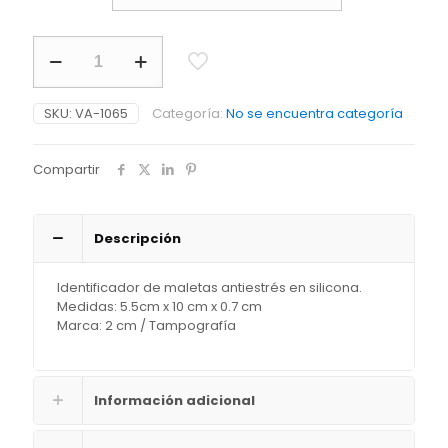
Identificador
de
Maletas
Pop
SKU:
VA-1065
Categoría:
No se encuentra categoría
cantidad
Compartir
Descripción
Identificador de maletas antiestrés en silicona.
Medidas: 5.5cm x 10 cm x 0.7 cm
Marca: 2 cm / Tampografía
Información adicional