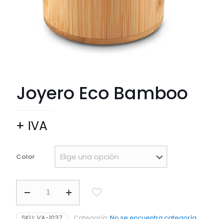
Joyero Eco Bamboo
+ IVA
Color
Joyero
Eco
Bamboo
cantidad
SKU:
VA-1037
Categoría:
No se encuentra categoría