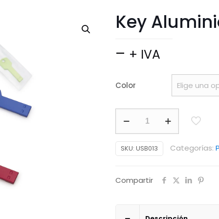
Key Alumini
Price
–
+ IVA
range:
$ 18.500
Color
through
$ 24.900
Key
Aluminio
cantidad
Categorías:
SKU:
USB013
Compartir
Descripción