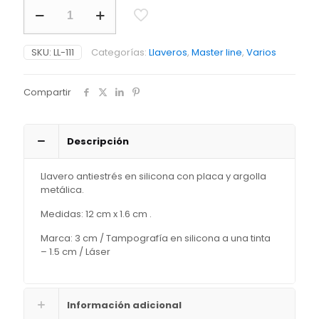
Llavero
Pop
cantidad
SKU:
LL-111
Categorías:
Llaveros
,
Master line
,
Varios
Compartir
Descripción
Llavero antiestrés en silicona con placa y argolla
metálica.
Medidas: 12 cm x 1.6 cm .
Marca: 3 cm / Tampografía en silicona a una tinta
– 1.5 cm / Láser
Información adicional