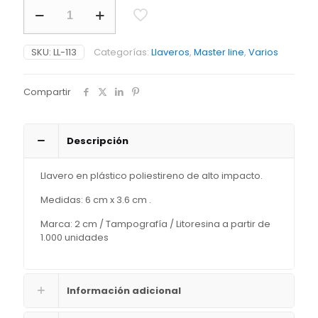
Llavero
Relajante
cantidad
SKU:
LL-113
Categorías:
Llaveros
,
Master line
,
Varios
Compartir
Descripción
Llavero en plástico poliestireno de alto impacto.
Medidas: 6 cm x 3.6 cm .
Marca: 2 cm / Tampografía / Litoresina a partir de
1.000 unidades
Información adicional