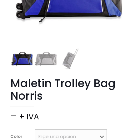
Maletin Trolley Bag
Norris
Price
–
+ IVA
range:
$ 107.990
Color