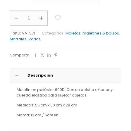
through
$ 143.900
Maletin
Trolley
Bag
Norris
SKU:
VA-571
Categorías:
Maletas, maletines & bolsos
,
cantidad
Morrales
,
Varios
Compartir
Descripción
Maletin en poliéster 600D. Con un bolsillo exterior y
cuerda elástica para sujetar objetos.
Medidas: 55 cm x 30 cm x 28 cm
Marca: 12 cm / Screen