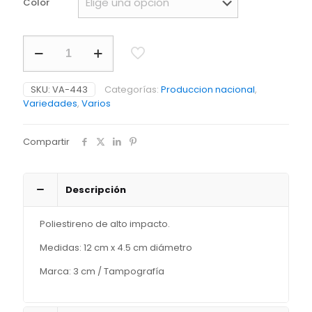
Color
Maracas
Colombia
-
Producción
SKU:
VA-443
Categorías:
Produccion nacional
,
Nacional
Variedades
,
Varios
cantidad
Compartir
Descripción
Poliestireno de alto impacto.
Medidas: 12 cm x 4.5 cm diámetro
Marca: 3 cm / Tampografía