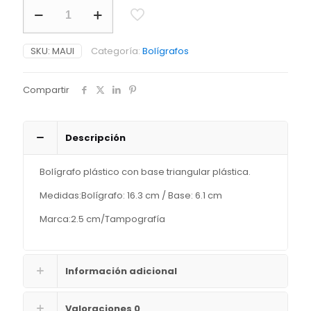
MAUI
cantidad
SKU:
MAUI
Categoría:
Bolígrafos
Compartir
Descripción
Bolígrafo plástico con base triangular plástica.
Medidas:Bolígrafo: 16.3 cm / Base: 6.1 cm
Marca:2.5 cm/Tampografía
Información adicional
Valoraciones
0