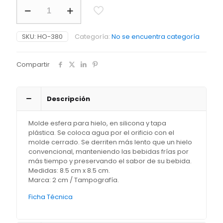
Molde
de
Hielo
Nook
SKU:
HO-380
Categoría:
No se encuentra categoría
cantidad
Compartir
Descripción
Molde esfera para hielo, en silicona y tapa
plástica. Se coloca agua por el orificio con el
molde cerrado. Se derriten más lento que un hielo
convencional, manteniendo las bebidas frías por
más tiempo y preservando el sabor de su bebida.
Medidas: 8.5 cm x 8.5 cm.
Marca: 2 cm / Tampografía.
Ficha Técnica