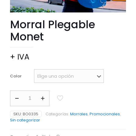
Morral Plegable
Monet
+ IVA
Color
Morral
Plegable
Monet
cantidad
SKU:
BO0335
Categorías:
Morrales
,
Promocionales
,
Sin categorizar