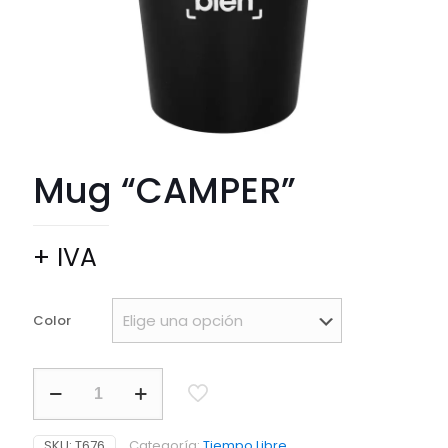
Mug “CAMPER”
+ IVA
Color
Mug
"CAMPER"
cantidad
SKU:
T676
Categoría:
Tiempo Libre