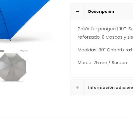
cantidad
Descripción
Poliéster pongee 190T. S
reforzado. 8 Cascos y si
Medidas: 30” Cobertura:
Marca: 25 cm / Screen
Información adicion