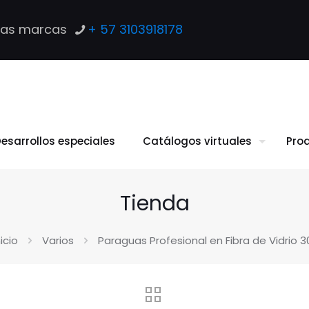
las marcas
+ 57 3103918178
esarrollos especiales
Catálogos virtuales
Pro
Tienda
nicio
Varios
Paraguas Profesional en Fibra de Vidrio 3