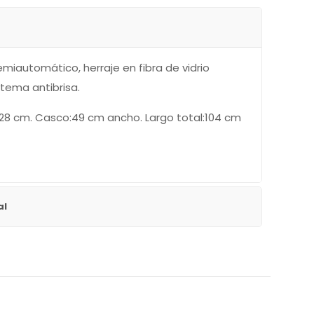
emiautomático, herraje en fibra de vidrio
stema antibrisa.
128 cm. Casco:49 cm ancho. Largo total:104 cm
al