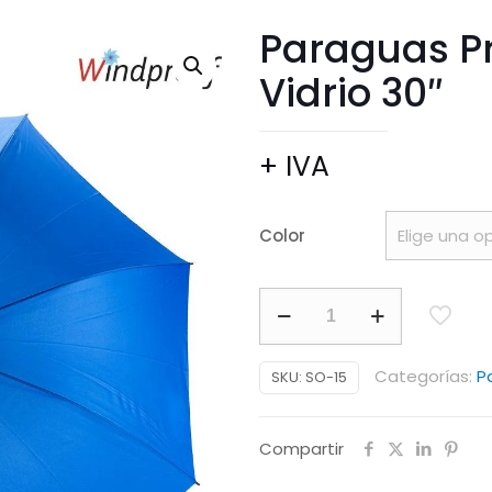
Paraguas Pr
Vidrio 30″
+ IVA
Color
Paraguas
Profesional
en
Categorías:
P
SKU:
SO-15
Fibra
de
Compartir
Vidrio
30"