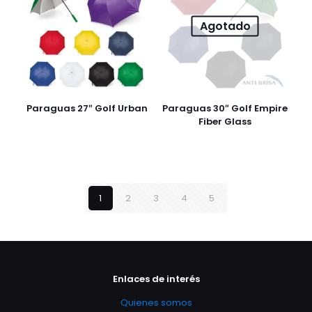
Agotado
Paraguas 27″ Golf Urban
Paraguas 30″ Golf Empire
Fiber Glass
1
2
3
4
5
Enlaces de interés
Quienes somos