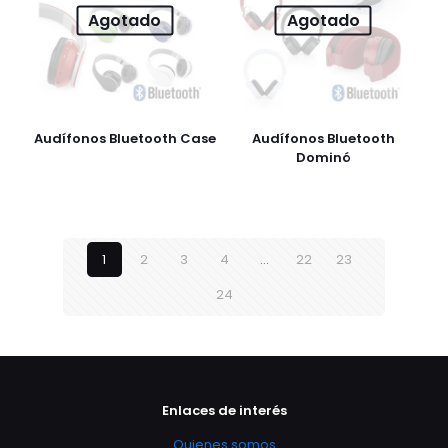
Agotado
Agotado
Audífonos Bluetooth Case
Audífonos Bluetooth
Dominó
1
2
3
4
…
22
23
24
Enlaces de interés
Quienes somos