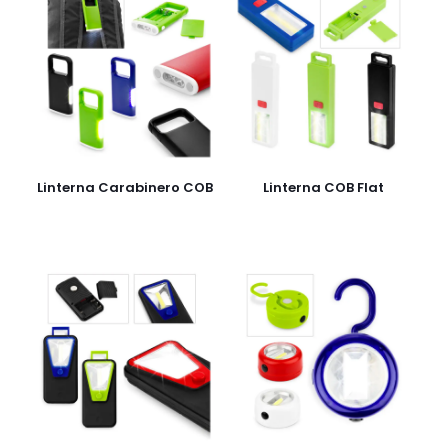
Linterna Carabinero COB
Linterna COB Flat