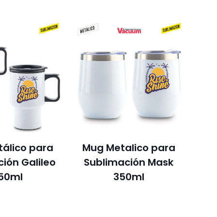
álico para
Mug Metalico para
ión Galileo
Sublimación Mask
50ml
350ml