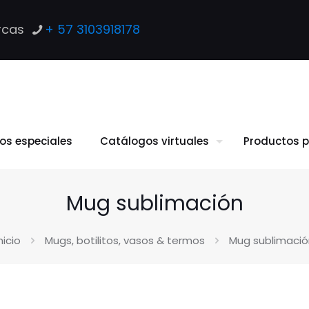
rcas
+ 57 3103918178
los especiales
Catálogos virtuales
Productos p
Mug sublimación
nicio
Mugs, botilitos, vasos & termos
Mug sublimació