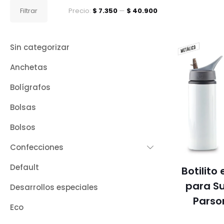
Precio
Precio
Filtrar
Precio:
$ 7.350
—
$ 40.900
mínimo
máximo
Sin categorizar
Anchetas
Bolígrafos
Bolsas
Bolsos
Confecciones
Default
Botilito
para S
Desarrollos especiales
Parso
Eco