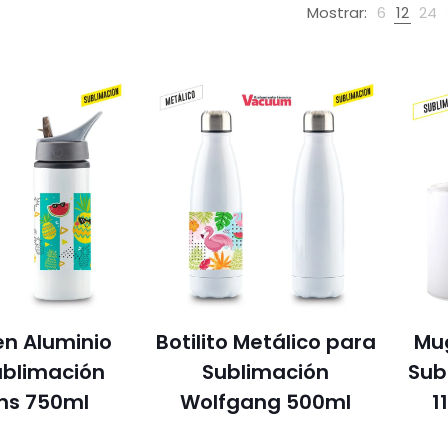
Mostrar:
6
12
24
 en Aluminio
Botilito Metálico para
Mu
ublimación
Sublimación
Sub
ns 750ml
Wolfgang 500ml
1