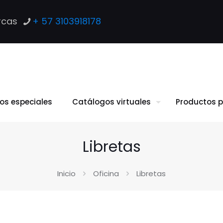
rcas
+ 57 3103918178
los especiales
Catálogos virtuales
Productos p
Libretas
Inicio
Oficina
Libretas