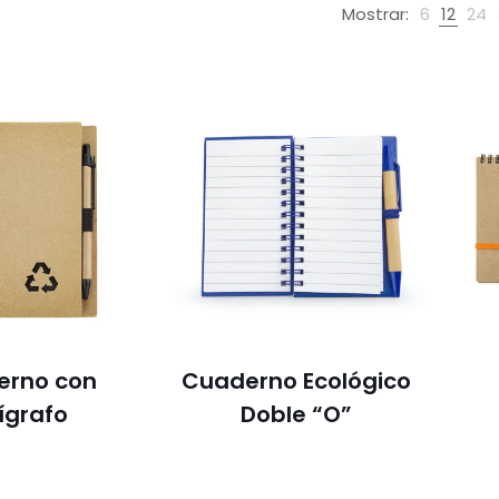
Mostrar:
6
12
24
erno con
Cuaderno Ecológico
ígrafo
Doble “O”