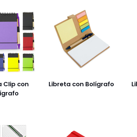
a Clip con
Libreta con Bolígrafo
L
ígrafo