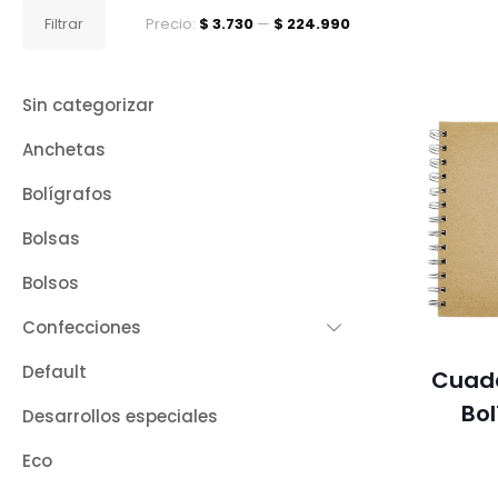
Precio
Precio
Filtrar
Precio:
$ 3.730
—
$ 224.990
mínimo
máximo
Sin categorizar
Anchetas
Bolígrafos
Bolsas
Bolsos
Confecciones
Default
Cuad
Bol
Desarrollos especiales
Eco