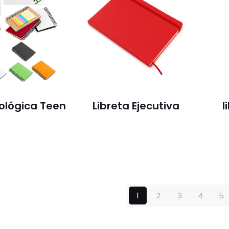
cológica Teen
Libreta Ejecutiva
l
1
2
3
4
5