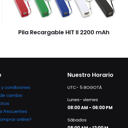
Pila Recargable HIT II 2200 mAh
e
Nuestro Horario
 y condiciones
UTC- 5 BOGOTÁ
s de cambio
Lunes- viernes
atos
08:00 AM - 06:00 PM
s frecuentes
mprar online?
Sábados
08:00 AM - 12:00 M