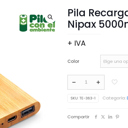
Pila Recar
Nipax 5000
+ IVA
Color
Pila
Recargable
en
Categoría:
SKU:
TE-363-1
Bamboo
Nipax
Compartir
5000mAh
II