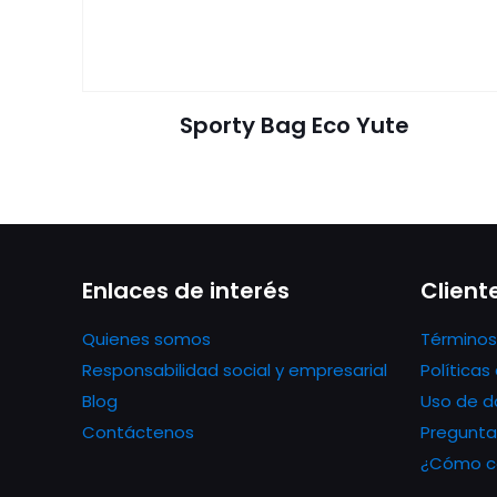
Sporty Bag Eco Yute
Enlaces de interés
Client
Quienes somos
Términos
Responsabilidad social y empresarial
Política
Blog
Uso de d
Contáctenos
Pregunta
¿Cómo co