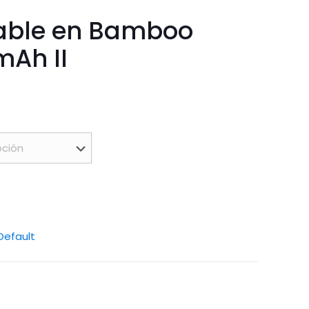
gable en Bamboo
mAh II
Default