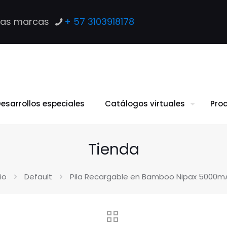
las marcas
+ 57 3103918178
esarrollos especiales
Catálogos virtuales
Pro
Tienda
cio
Default
Pila Recargable en Bamboo Nipax 5000mA