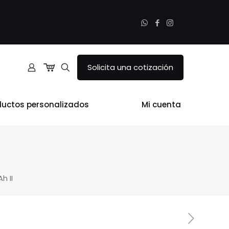
Solicita una cotización
ductos personalizados
Mi cuenta
h II