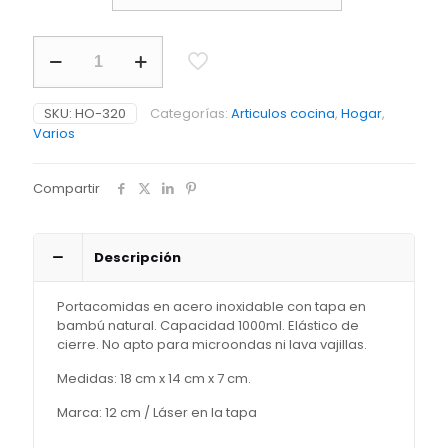
Portacomidas
en
Acero
cantidad
SKU:
HO-320
Categorías:
Articulos cocina
,
Hogar
,
Varios
Compartir
Descripción
Portacomidas en acero inoxidable con tapa en
bambú natural. Capacidad 1000ml. Elástico de
cierre. No apto para microondas ni lava vajillas.
Medidas: 18 cm x 14 cm x 7 cm.
Marca: 12 cm / Láser en la tapa