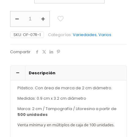
Portaidentificador
de
Carnet
Redondo
SKU:
OF-07R-1
Categorías:
Variedades
,
Varios
II
cantidad
Compartir
Descripción
Plástico. Con área de marca de 2 cm diámetro.
Medidas: 0.9 cm x 3.2 cm diámetro
Marca: 2 cm / Tampografía / Litoresina a partir de
500 unidades
Venta mínima y en múltiplos de caja de 100 unidades.