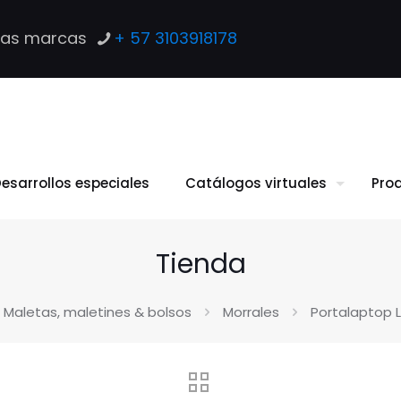
las marcas
+ 57 3103918178
esarrollos especiales
Catálogos virtuales
Pro
Tienda
Maletas, maletines & bolsos
Morrales
Portalaptop 