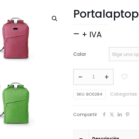
Portalaptop
Price
–
+ IVA
range:
$ 159.900
Color
through
$ 192.488
Portalaptop
Lancaster
cantidad
Categorías:
SKU:
BO0284
Compartir
Descripción