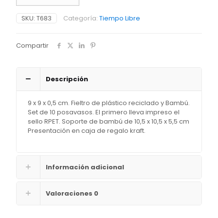
RPET
"KOSTER"
SKU:
T683
Categoría:
Tiempo Libre
cantidad
Compartir
Descripción
9 x 9 x 0,5 cm. Fieltro de plástico reciclado y Bambú.
Set de 10 posavasos. El primero lleva impreso el
sello RPET. Soporte de bambú de 10,5 x 10,5 x 5,5 cm
Presentación en caja de regalo kraft.
Información adicional
Valoraciones
0