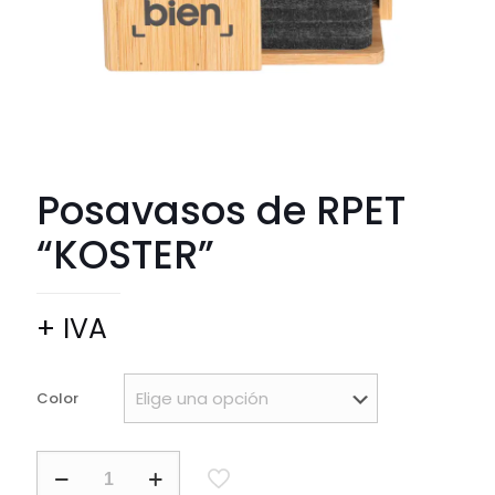
Posavasos de RPET
“KOSTER”
+ IVA
Color
Posavasos
de