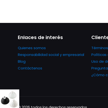
Enlaces de interés
Client
Quienes somos
Términos
Responsabilidad social y empresarial
Política
Blog
Uso de d
Contáctenos
Pregunta
¿Cómo co
© 2026 todos los derechos reservados