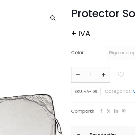
Protector S
+ IVA
Color
Protector
Solar
para
Categorías:
SKU:
VA-109
Carro
cantidad
Compartir
Descripción