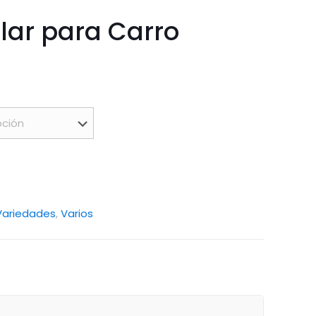
olar para Carro
Variedades
,
Varios