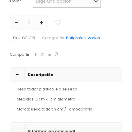
Color
Resaltador
Mágico
en
Cera
SKU:
OF-315
Categorías:
Bolígrafos
,
Varios
cantidad
Compartir
Descripción
Resaltador plástico. No se seca.
Medidas: 8 cm x 1 cm diámetro
Marca: Resaltador: 3 cm / Tampografía
Información adicional