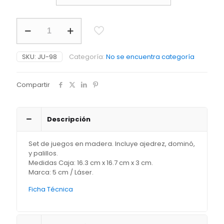
Set
de
Juego
Chessman
SKU:
JU-98
Categoría:
No se encuentra categoría
cantidad
Compartir
Descripción
Set de juegos en madera. Incluye ajedrez, dominó,
y palillos.
Medidas Caja: 16.3 cm x 16.7 cm x 3 cm.
Marca: 5 cm / Láser.
Ficha Técnica