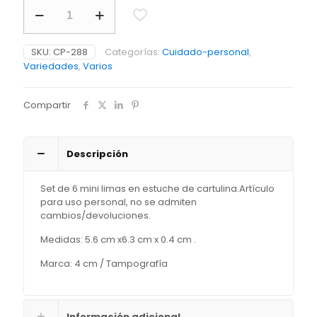
Set
de
Limas
Catys
SKU:
CP-288
Categorías:
Cuidado-personal
,
cantidad
Variedades
,
Varios
Compartir
Descripción
Set de 6 mini limas en estuche de cartulina.Artículo
para uso personal, no se admiten
cambios/devoluciones.
Medidas: 5.6 cm x6.3 cm x 0.4 cm .
Marca: 4 cm / Tampografía
Información adicional