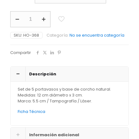
Set
de
Portavasos
Cork
SKU:
HO-368
Categoría:
No se encuentra categoría
cantidad
Compartir
Descripción
Set de 5 portavasos y base de corcho natural.
Medidas: 12 cm diámetro x 3 cm.
Marca: 5.5 cm / Tampografía / Láser.
Ficha Técnica
Información adicional