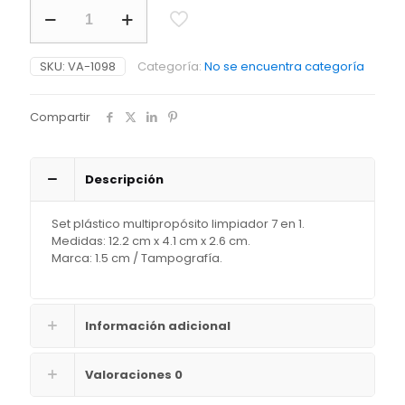
Set
Limpiador
7
en
SKU:
VA-1098
Categoría:
No se encuentra categoría
1
cantidad
Compartir
Descripción
Set plástico multipropósito limpiador 7 en 1.
Medidas: 12.2 cm x 4.1 cm x 2.6 cm.
Marca: 1.5 cm / Tampografía.
Información adicional
Valoraciones
0