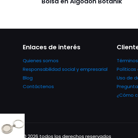
Bolsa en Algodón Botanik
Enlaces de interés
Client
Quienes somos
Términos
Responsabilidad social y empresarial
Política
Blog
Uso de d
Contáctenos
Pregunta
¿Cómo co
© 2026 todos los derechos reservados