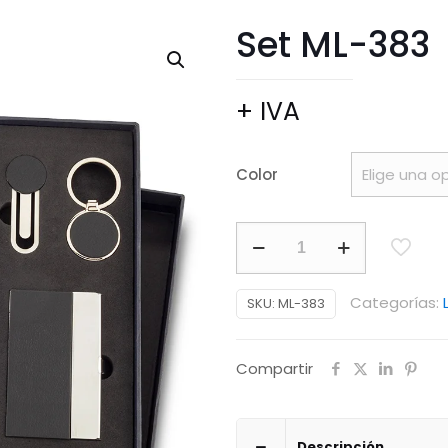
Set ML-383
+ IVA
Color
Set
ML-
383
Categorías:
SKU:
ML-383
cantidad
Compartir
Descripción