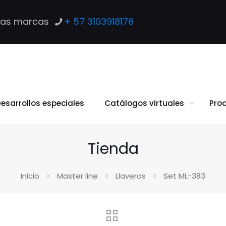
las marcas
+ 57 3103918178
esarrollos especiales
Catálogos virtuales
Pro
Tienda
Inicio
Master line
Llaveros
Set ML-383