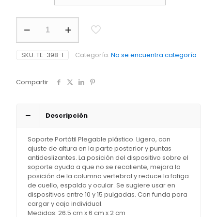
Soporte
Plástico
para
Portátil
SKU:
TE-398-1
Categoría:
No se encuentra categoría
II
cantidad
Compartir
Descripción
Soporte Portátil Plegable plástico. Ligero, con
ajuste de altura en la parte posterior y puntas
antideslizantes. La posición del dispositivo sobre el
soporte ayuda a que no se recaliente, mejora la
posición de la columna vertebral y reduce la fatiga
de cuello, espalda y ocular. Se sugiere usar en
dispositivos entre 10 y 15 pulgadas. Con funda para
cargar y caja individual.
Medidas: 26.5 cm x 6 cm x 2 cm