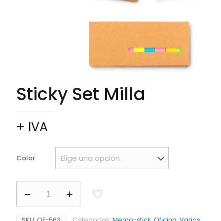
Sticky Set Milla
+ IVA
Color
Sticky
Set
Milla
cantidad
SKU:
OF-563
Categorías:
Memo-stick
,
Oficina
,
Varios