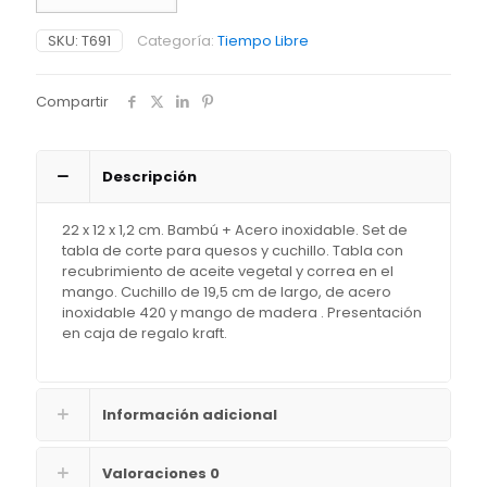
quesos
"BAMBCHIS"
SKU:
T691
Categoría:
Tiempo Libre
cantidad
Compartir
Descripción
22 x 12 x 1,2 cm. Bambú + Acero inoxidable. Set de
tabla de corte para quesos y cuchillo. Tabla con
recubrimiento de aceite vegetal y correa en el
mango. Cuchillo de 19,5 cm de largo, de acero
inoxidable 420 y mango de madera . Presentación
en caja de regalo kraft.
Información adicional
Valoraciones
0