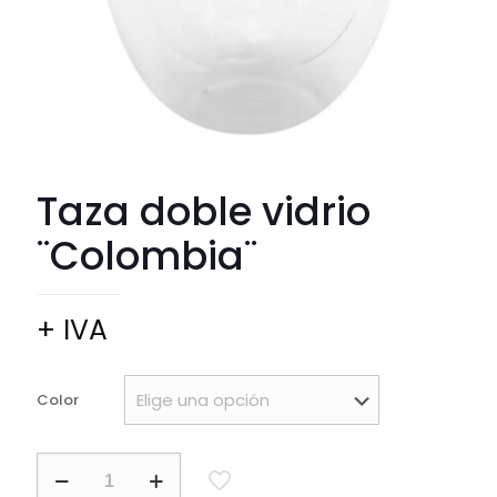
Taza doble vidrio
¨Colombia¨
+ IVA
Color
Taza
doble