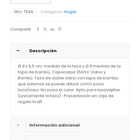
vidrio
¨Colombia¨
SKU:
T599
Categoría:
Hogar
cantidad
Compartir
Descripción
Ø 9 x 9,5 cm. medida de la taza y Ø 9 medida de la
tapa de bambú. Capacidad 250ml. Vidrio y
Bambú. Taza de doble vidrio con tapa de bambú
que ademas se puede utilizar como posa
taza/vaso. No pasa el calor. Apto para lavavajillas
(únicamente la taza) . Presentación en caja de
regalo Kraft.
Información adicional