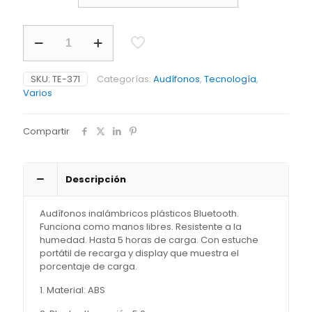
Audifonos
Bluetooth
Big
Display
SKU:
TE-371
Categorías:
Audífonos
,
Tecnología
,
cantidad
Varios
Compartir
Descripción
Audífonos inalámbricos plásticos Bluetooth.
Funciona como manos libres. Resistente a la
humedad. Hasta 5 horas de carga. Con estuche
portátil de recarga y display que muestra el
porcentaje de carga.
1. Material: ABS