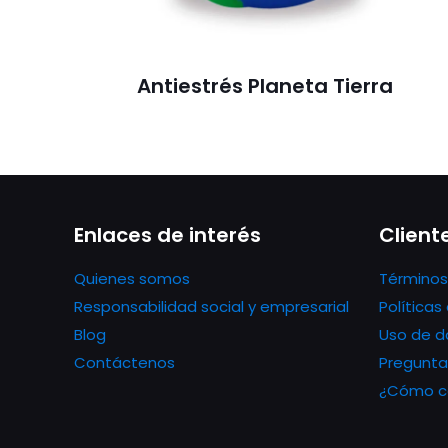
Antiestrés Planeta Tierra
Enlaces de interés
Client
Quienes somos
Términos
Responsabilidad social y empresarial
Política
Blog
Uso de d
Contáctenos
Pregunta
¿Cómo co