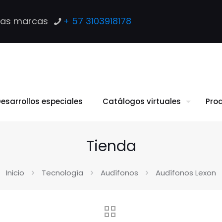
las marcas
+ 57 3103918178
esarrollos especiales
Catálogos virtuales
Pro
Tienda
Inicio
Tecnología
Audífonos
Audífonos Lexon