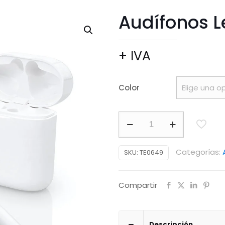
Audífonos L
+ IVA
Color
Audífonos
Lexon
cantidad
Categorías:
SKU:
TE0649
Compartir
Descripción