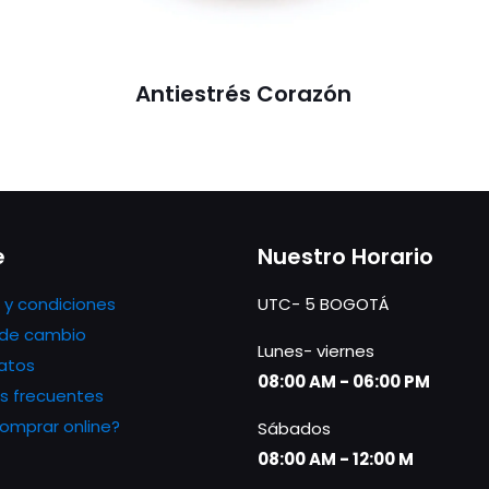
Antiestrés Corazón
e
Nuestro Horario
 y condiciones
UTC- 5 BOGOTÁ
s de cambio
Lunes- viernes
atos
08:00 AM - 06:00 PM
s frecuentes
mprar online?
Sábados
08:00 AM - 12:00 M