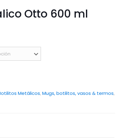
álico Otto 600 ml
Botilitos Metálicos
,
Mugs, botilitos, vasos & termos
,