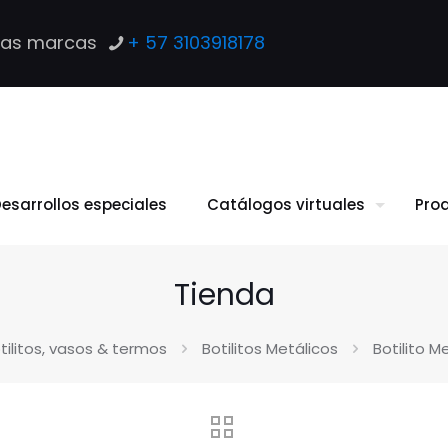
las marcas
+ 57 3103918178
esarrollos especiales
Catálogos virtuales
Pro
Tienda
tilitos, vasos & termos
Botilitos Metálicos
Botilito M