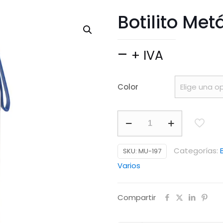
Botilito Met
Price
–
+ IVA
range:
$ 17.900
Color
through
$ 24.970
Botilito
Metálico
Otto
Categorías:
SKU:
MU-197
600
Varios
ml
cantidad
Compartir