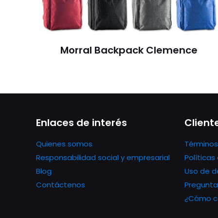
Morral Backpack Clemence
Enlaces de interés
Client
Quienes somos
Términos
Responsabilidad social y empresarial
Política
Blog
Uso de d
Contáctenos
Pregunta
¿Cómo co