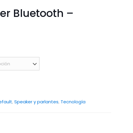
r Bluetooth –
efault
,
Speaker y parlantes
,
Tecnología