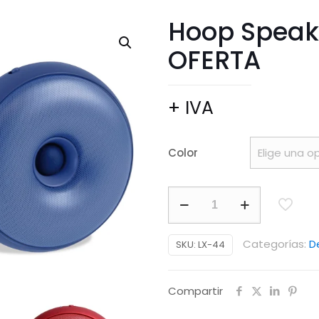
Hoop Speake
OFERTA
+ IVA
Color
Hoop
Speaker
Bluetooth
Categorías:
D
SKU:
LX-44
-
OFERTA
Compartir
cantidad