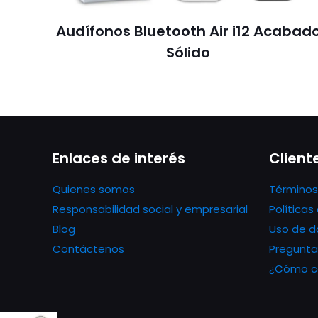
Audífonos Bluetooth Air i12 Acabad
Sólido
Enlaces de interés
Client
Quienes somos
Términos
Responsabilidad social y empresarial
Política
Blog
Uso de d
Contáctenos
Pregunta
¿Cómo co