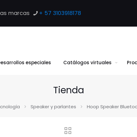
las marcas
+ 57 3103918178
esarrollos especiales
Catálogos virtuales
Pro
Tienda
cnología
Speaker y parlantes
Hoop Speaker Blueto