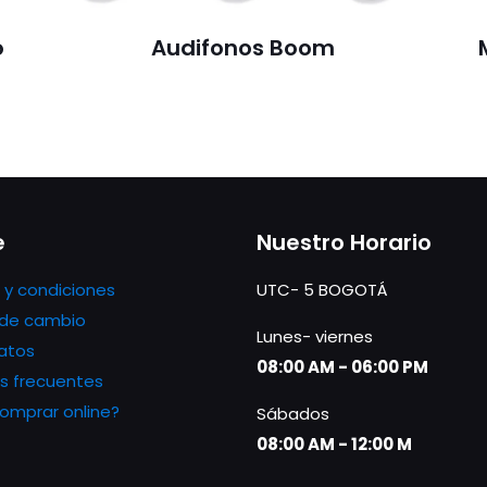
o
Audifonos Boom
e
Nuestro Horario
 y condiciones
UTC- 5 BOGOTÁ
s de cambio
Lunes- viernes
atos
08:00 AM - 06:00 PM
s frecuentes
mprar online?
Sábados
08:00 AM - 12:00 M