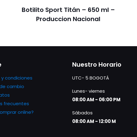
Botilito Sport Titán – 650 ml –
Produccion Nacional
e
Nuestro Horario
 y condiciones
UTC- 5 BOGOTÁ
s de cambio
Lunes- viernes
atos
08:00 AM - 06:00 PM
s frecuentes
mprar online?
Sábados
08:00 AM - 12:00 M