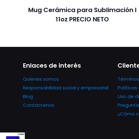
Mug Cerámica para Sublimación I
11oz PRECIO NETO
Enlaces de interés
Client
Quienes somos
Términos
Responsabilidad social y empresarial
Política
Blog
Uso de d
Contáctenos
Pregunta
¿Cómo co