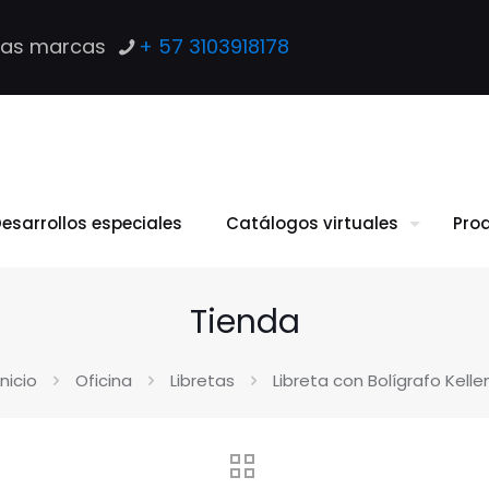
las marcas
+ 57 3103918178
esarrollos especiales
Catálogos virtuales
Pro
Tienda
Inicio
Oficina
Libretas
Libreta con Bolígrafo Kelle