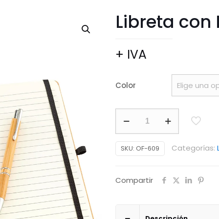
Libreta con 
+ IVA
Color
Libreta
con
Bolígrafo
Categorías:
SKU:
OF-609
Kellen
cantidad
Compartir
Descripción